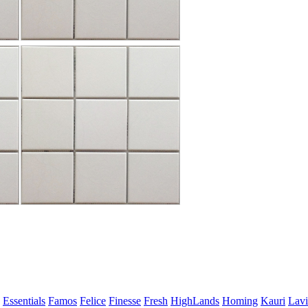
Essentials
Famos
Felice
Finesse
Fresh
HighLands
Homing
Kauri
Lavi