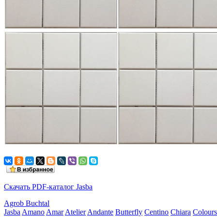
Скачать PDF-каталог Jasba
Agrob Buchtal
Jasba
Amano
Amar
Atelier
Andante
Butterfly
Centino
Chiara
Colours