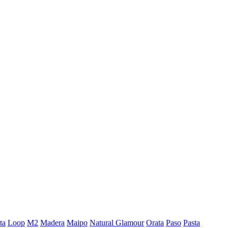
ta
Loop
M2
Madera
Maipo
Natural Glamour
Orata
Paso
Pasta