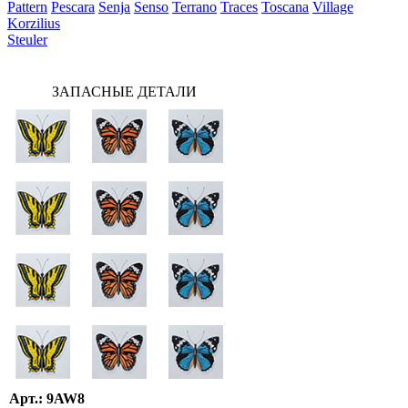
Pattern
Pescara
Senja
Senso
Terrano
Traces
Toscana
Village
Korzilius
Steuler
ЗАПАСНЫЕ ДЕТАЛИ
Арт.: 9AW8